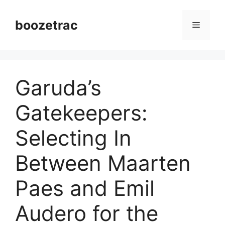
Langsung
ke
boozetrac
Menu
isi
Garuda’s
Gatekeepers:
Selecting In
Between Maarten
Paes and Emil
Audero for the