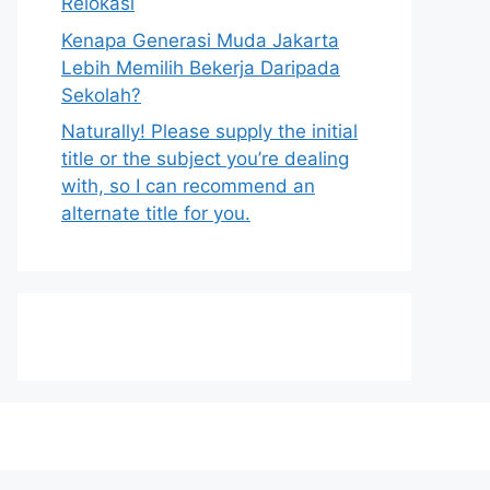
Relokasi
Kenapa Generasi Muda Jakarta
Lebih Memilih Bekerja Daripada
Sekolah?
Naturally! Please supply the initial
title or the subject you’re dealing
with, so I can recommend an
alternate title for you.
h
t
t
p
s
: