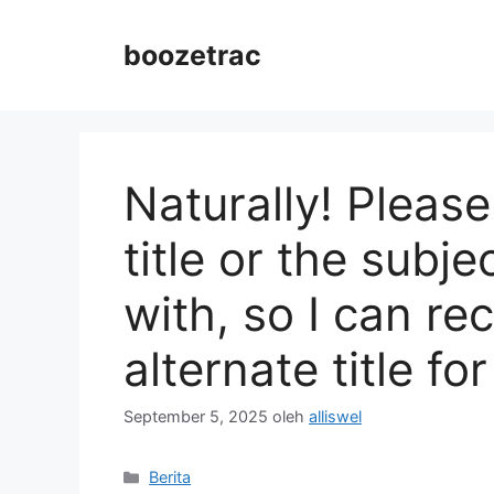
Langsung
ke
boozetrac
isi
Naturally! Please 
title or the subje
with, so I can 
alternate title fo
September 5, 2025
oleh
alliswel
Kategori
Berita