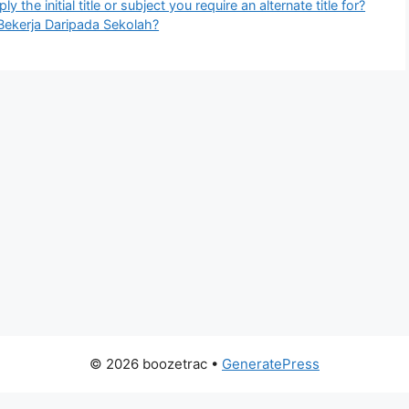
 the initial title or subject you require an alternate title for?
Bekerja Daripada Sekolah?
© 2026 boozetrac
•
GeneratePress