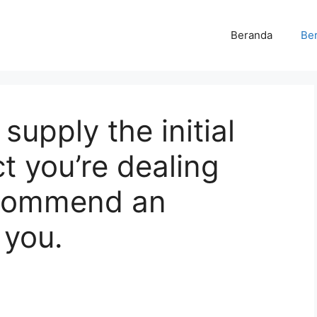
Beranda
Ber
supply the initial
ct you’re dealing
recommend an
r you.