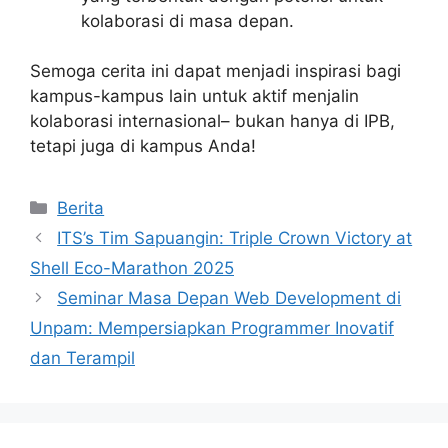
kolaborasi di masa depan.
Semoga cerita ini dapat menjadi inspirasi bagi
kampus-kampus lain untuk aktif menjalin
kolaborasi internasional– bukan hanya di IPB,
tetapi juga di kampus Anda!
Kategori
Berita
ITS’s Tim Sapuangin: Triple Crown Victory at
Shell Eco-Marathon 2025
Seminar Masa Depan Web Development di
Unpam: Mempersiapkan Programmer Inovatif
dan Terampil