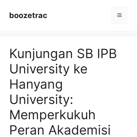
Langsung
ke
boozetrac
Menu
isi
Kunjungan SB IPB
University ke
Hanyang
University:
Memperkukuh
Peran Akademisi