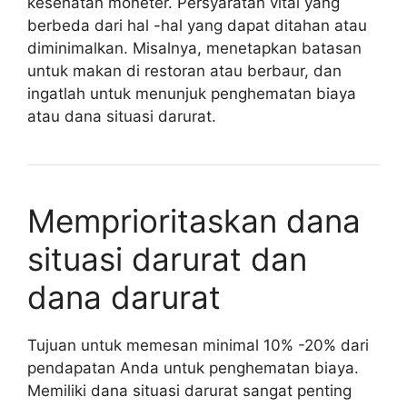
kesehatan moneter. Persyaratan vital yang
berbeda dari hal -hal yang dapat ditahan atau
diminimalkan. Misalnya, menetapkan batasan
untuk makan di restoran atau berbaur, dan
ingatlah untuk menunjuk penghematan biaya
atau dana situasi darurat.
Memprioritaskan dana
situasi darurat dan
dana darurat
Tujuan untuk memesan minimal 10% -20% dari
pendapatan Anda untuk penghematan biaya.
Memiliki dana situasi darurat sangat penting