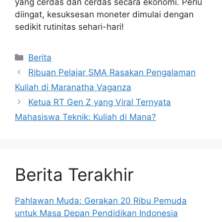
yang cerdas dan cerdas secara ekonomi. Perlu
diingat, kesuksesan moneter dimulai dengan
sedikit rutinitas sehari-hari!
Kategori
Berita
Ribuan Pelajar SMA Rasakan Pengalaman
Kuliah di Maranatha Vaganza
Ketua RT Gen Z yang Viral Ternyata
Mahasiswa Teknik: Kuliah di Mana?
Berita Terakhir
Pahlawan Muda: Gerakan 20 Ribu Pemuda
untuk Masa Depan Pendidikan Indonesia