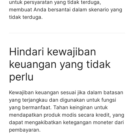
untuk persyaratan yang tidak terduga,
membuat Anda bersantai dalam skenario yang
tidak terduga.
Hindari kewajiban
keuangan yang tidak
perlu
Kewajiban keuangan sesuai jika dalam batasan
yang terjangkau dan digunakan untuk fungsi
yang bermanfaat. Tahan keinginan untuk
mendapatkan produk modis secara kredit, yang
dapat mengakibatkan ketegangan moneter dari
pembayaran.