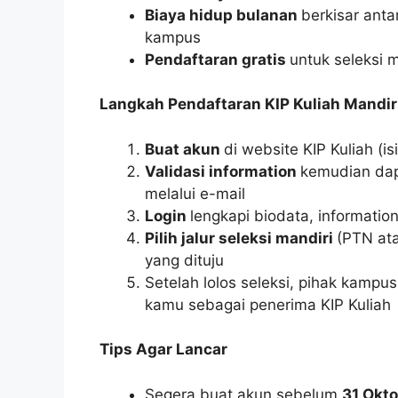
Biaya hidup bulanan
berkisar anta
kampus
Pendaftaran gratis
untuk seleksi 
Langkah Pendaftaran KIP Kuliah Mandir
Buat akun
di website KIP Kuliah (is
Validasi information
kemudian dap
melalui e-mail
Login
lengkapi biodata, information
Pilih jalur seleksi mandiri
(PTN at
yang dituju
Setelah lolos seleksi, pihak kamp
kamu sebagai penerima KIP Kuliah
Tips Agar Lancar
Segera buat akun sebelum
31 Okt