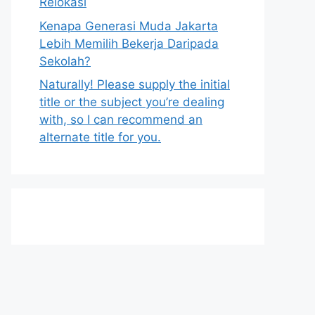
Relokasi
Kenapa Generasi Muda Jakarta
Lebih Memilih Bekerja Daripada
Sekolah?
Naturally! Please supply the initial
title or the subject you’re dealing
with, so I can recommend an
alternate title for you.
h
t
t
p
s
: