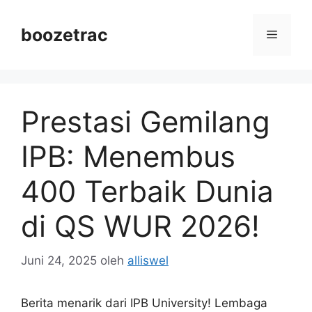
Langsung
ke
boozetrac
Menu
isi
Prestasi Gemilang
IPB: Menembus
400 Terbaik Dunia
di QS WUR 2026!
Juni 24, 2025
oleh
alliswel
Berita menarik dari IPB University! Lembaga